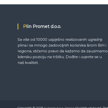
Plin Promet d.o.o.
Sa više od 10000 uspješno realizovanih ugradnji
plina i sa mnogo zadovoljnih korisnika širom BiH i
regiona, stičemo pravo da kažemo da zauzimamo
lidersku poziciju na tržištu. Dođite i uvjerite se u
naš kvalitet.
Copyright © 2026
Autogas d.o.o. Zenica
All rights reserved. T