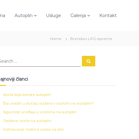
ma
Autoplin
Usluge
Galerija
Kontakt
Home
Brendovi LPG opreme
S
e
a
r
c
ajnoviji članci
h
Vozila koja koriste autoplin
Šta uraditi u slučaju sudara s vozilom na autoplin?
Sigurnost uređaja u vozilima na autoplin
Osobine vozila na autoplin
Održavanje motora vozila na plin