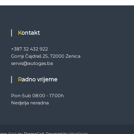
Kontakt
+387 32 432 922
Gornji Čajdraš 25, 72000 Zenica
servis@autogas.ba
Radno vrijeme
Pon-Sub 08:00 - 17:00h
Nedjelja neradna
heme:
Flash
by ThemeGrill. Powered by
WordPress