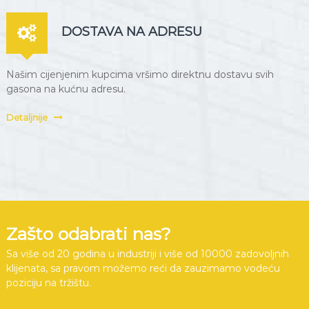
DOSTAVA NA ADRESU
Našim cijenjenim kupcima vršimo direktnu dostavu svih
gasona na kućnu adresu.
Detaljnije
Zašto odabrati nas?
Sa više od 20 godina u industriji i više od 10000 zadovoljnih
klijenata, sa pravom možemo reći da zauzimamo vodeću
poziciju na tržištu.