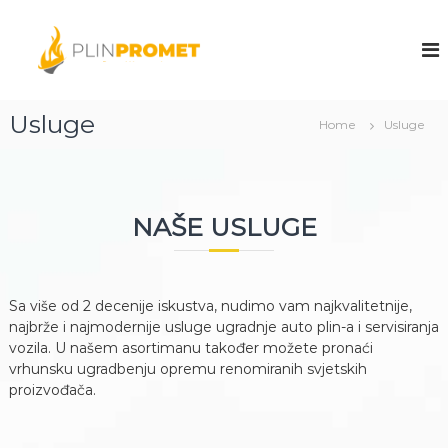
S
k
A
A
u
i
u
t
p
t
o
t
o
g
o
Usluge
a
g
Home
Usluge
c
s
a
o
d
s
.
n
o
t
d
.
e
NAŠE USLUGE
.
o
n
o
.
t
Z
.
e
o
n
Sa više od 2 decenije iskustva, nudimo vam najkvalitetnije,
.
i
najbrže i najmodernije usluge ugradnje auto plin-a i servisiranja
c
Z
vozila. U našem asortimanu također možete pronaći
a
e
vrhunsku ugradbenju opremu renomiranih svjetskih
proizvođača.
n
i
c