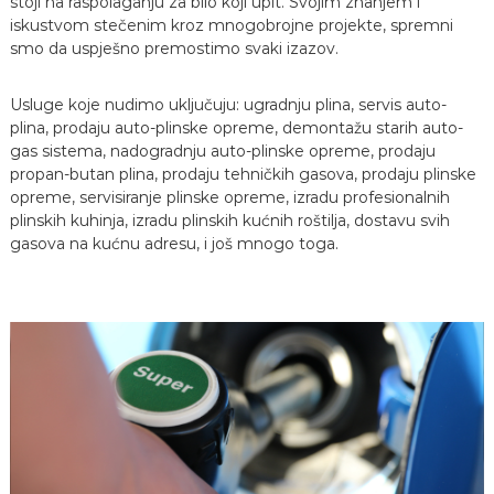
stoji na raspolaganju za bilo koji upit. Svojim znanjem i
iskustvom stečenim kroz mnogobrojne projekte, spremni
smo da uspješno premostimo svaki izazov.
Usluge koje nudimo uključuju: ugradnju plina, servis auto-
plina, prodaju auto-plinske opreme, demontažu starih auto-
gas sistema, nadogradnju auto-plinske opreme, prodaju
propan-butan plina, prodaju tehničkih gasova, prodaju plinske
opreme, servisiranje plinske opreme, izradu profesionalnih
plinskih kuhinja, izradu plinskih kućnih roštilja, dostavu svih
gasova na kućnu adresu, i još mnogo toga.