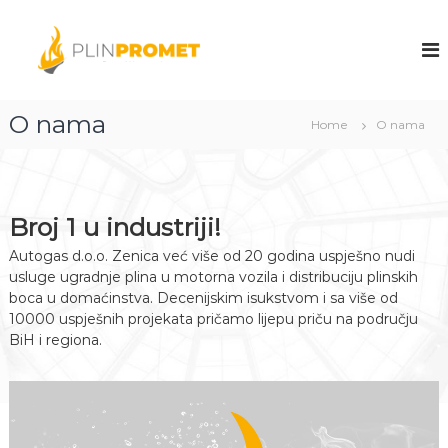
S
k
A
A
u
i
u
t
p
t
o
t
o
g
o
O nama
a
g
Home
O nama
c
s
a
o
d
s
.
n
o
t
d
.
e
Broj 1 u industriji!
.
o
n
o
.
Autogas d.o.o. Zenica već više od 20 godina uspješno nudi
t
Z
.
usluge ugradnje plina u motorna vozila i distribuciju plinskih
e
o
boca u domaćinstva. Decenijskim isukstvom i sa više od
n
.
i
10000 uspješnih projekata pričamo lijepu priču na području
c
BiH i regiona.
Z
a
e
n
i
c