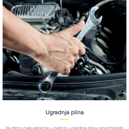
Ugradnja plina
Nudimo najkvalitetniju i najbržu ugradnja plina renormiranih