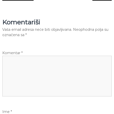
a
v
Komentariši
i
Vaša email adresa neće biti objavljivana.
Neophodna polja su
označena sa
*
g
a
Komentar
*
c
i
j
a
č
Ime
*