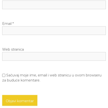
l
a
Email
*
n
a
Web stranica
k
a
Sačuvaj moje ime, email i web stranicu u ovom browseru
za buduće komentare.