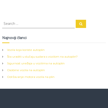
S
S
e
e
a
a
r
c
r
Najnoviji članci
h
c
h
Vozila koja koriste autoplin
f
Šta uraditi u slučaju sudara s vozilom na autoplin?
o
r
Sigurnost uređaja u vozilima na autoplin
:
Osobine vozila na autoplin
Održavanje motora vozila na plin