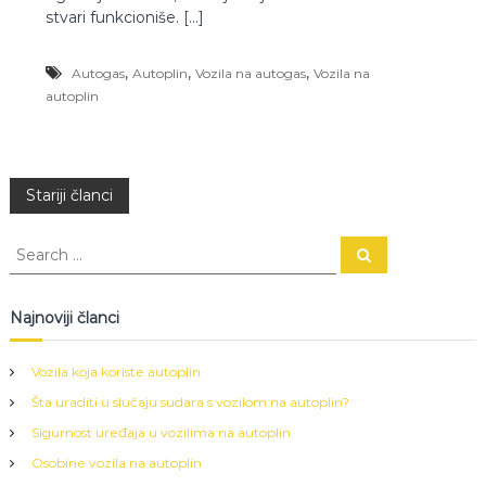
r
stvari funkcioniše. […]
a
d
,
,
,
Autogas
Autoplin
Vozila na autogas
Vozila na
n
j
autoplin
a
a
u
t
N
o
Stariji članci
p
l
a
S
i
S
e
e
n
a
v
a
a
r
c
r
Najnoviji članci
h
c
i
h
Vozila koja koriste autoplin
f
g
Šta uraditi u slučaju sudara s vozilom na autoplin?
o
r
Sigurnost uređaja u vozilima na autoplin
a
:
Osobine vozila na autoplin