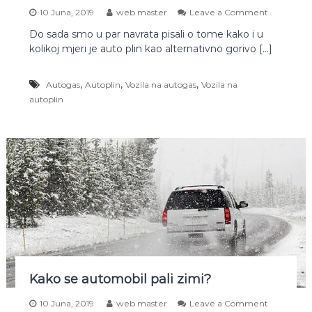
n
o
10 Juna, 2019
web master
Leave a Comment
n
Do sada smo u par navrata pisali o tome kako i u
O
kolikoj mjeri je auto plin kao alternativno gorivo […]
d
r
ž
,
,
,
Autogas
Autoplin
Vozila na autogas
Vozila na
a
autoplin
v
a
n
j
e
m
o
t
o
r
a
v
o
z
i
Kako se automobil pali zimi?
l
a
o
10 Juna, 2019
web master
Leave a Comment