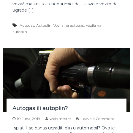
p
vozačima koji su u nedoumici da li u svoje vozilo da
t
l
e
ugrade […]
i
t
n
n
,
,
,
Autogas
Autoplin
Vozila na autogas
Vozila na
o
s
autoplin
t
a
u
t
o
p
l
i
n
a
p
o
r
a
Autogas ili autoplin?
d
m
o
10 Juna, 2019
web master
Leave a Comment
o
n
t
Isplati li se danas ugraditi plin u automobil? Ovo je
A
o