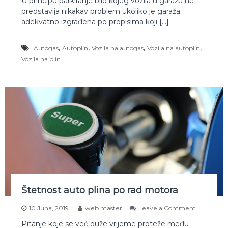
U principu parkiranje bilo kojeg vozila u garažu ne
P
z
predstavlja nikakav problem ukoliko je garaža
a
i
r
adekvatno izgrađena po propisima koji […]
l
k
u
i
?
,
,
,
,
Autogas
Autoplin
Vozila na autogas
Vozila na autoplin
r
a
Vozila na plin
n
j
e
u
g
a
r
a
ž
u
v
o
z
i
Štetnost auto plina po rad motora
l
a
o
10 Juna, 2019
web master
Leave a Comment
n
n
a
Pitanje koje se već duže vrijeme proteže među
Š