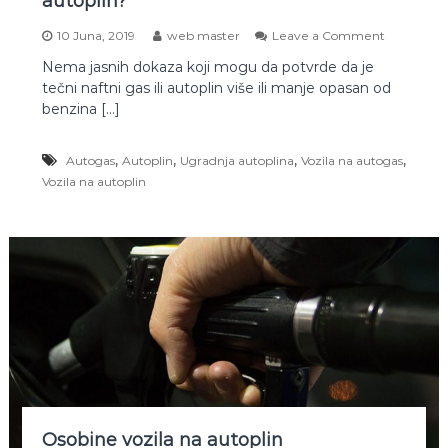
autoplin?
l
i
o
10 Juna, 2019
web master
Leave a Comment
n
n
Nema jasnih dokaza koji mogu da potvrde da je
Š
tečni naftni gas ili autoplin više ili manje opasan od
t
a
benzina […]
u
r
,
,
,
,
Autogas
Autoplin
Ugradnja autoplina
Vozila na autogas
a
d
Vozila na autoplin
i
t
i
u
s
l
u
č
a
j
u
s
u
d
Osobine vozila na autoplin