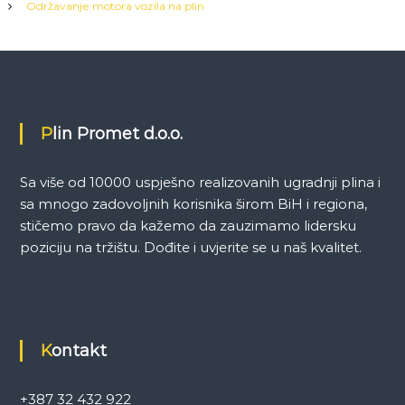
c
Održavanje motora vozila na plin
i
j
a
Plin Promet d.o.o.
č
Sa više od 10000 uspješno realizovanih ugradnji plina i
l
sa mnogo zadovoljnih korisnika širom BiH i regiona,
stičemo pravo da kažemo da zauzimamo lidersku
a
poziciju na tržištu. Dođite i uvjerite se u naš kvalitet.
n
c
Kontakt
i
+387 32 432 922