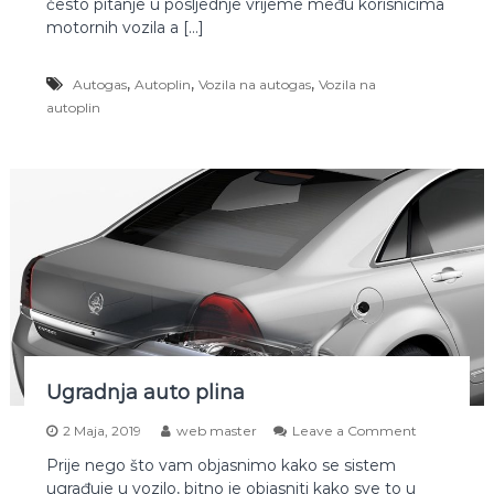
često pitanje u posljednje vrijeme među korisnicima
u
r
t
motornih vozila a […]
a
o
g
,
,
,
Autogas
Autoplin
Vozila na autogas
Vozila na
a
s
autoplin
i
l
i
a
u
t
o
p
l
i
n
?
Ugradnja auto plina
o
2 Maja, 2019
web master
Leave a Comment
n
Prije nego što vam objasnimo kako se sistem
U
ugrađuje u vozilo, bitno je objasniti kako sve to u
g