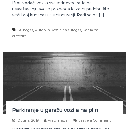
Proizvođači vozila svakodnevno rade na
D
usavršavanju svojih prozvoda kako bi pridobili što
a
l
veći broj kupaca u autoindustriji. Radi se na […]
i
s
,
,
,
Autogas
Autoplin
Vozila na autogas
Vozila na
e
o
autoplin
s
j
e
ć
a
m
i
r
i
s
p
l
i
n
Parkiranje u garažu vozila na plin
a
u
o
10 Juna, 2019
web master
Leave a Comment
v
n
o