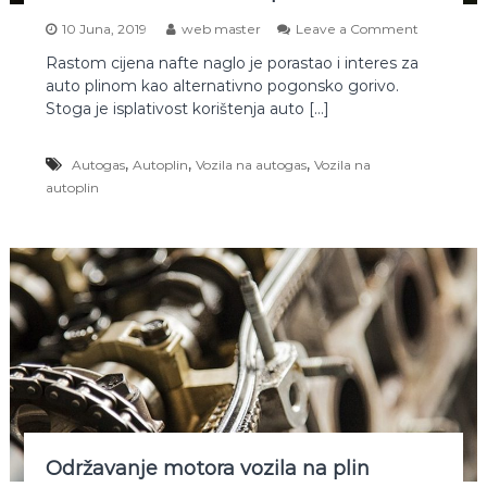
a
r
o
10 Juna, 2019
web master
Leave a Comment
a
n
s
Rastom cijena nafte naglo je porastao i interes za
O
v
auto plinom kao alternativno pogonsko gorivo.
s
o
o
Stoga je isplativost korištenja auto […]
z
b
i
i
l
,
,
,
Autogas
Autoplin
Vozila na autogas
Vozila na
n
o
e
autoplin
m
v
n
o
a
z
a
i
u
l
t
a
o
n
p
a
l
a
i
u
n
t
?
o
p
l
Održavanje motora vozila na plin
i