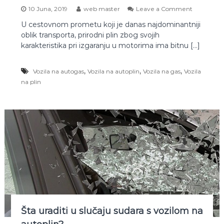
a
o
10 Juna, 2019
web master
Leave a Comment
n
U cestovnom prometu koji je danas najdominantniji
V
oblik transporta, prirodni plin zbog svojih
o
z
karakteristika pri izgaranju u motorima ima bitnu […]
i
l
,
,
,
Vozila na autogas
Vozila na autoplin
Vozila na gas
Vozila
a
k
na plin
o
j
a
k
o
r
i
s
t
e
a
u
t
o
Šta uraditi u slučaju sudara s vozilom na
p