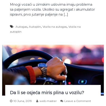
n
n
Mnogi vozači u zimskim uslovima imaju problema
a
K
p
sa paljenjem vozila. Ukoliko su agregat i akumulator
a
l
k
ispravni, prvo jutarnje paljenje na […]
i
o
n
s
,
,
,
Autogas
Autoplin
Vozila na autogas
Vozila na
e
a
autoplin
u
t
o
m
o
b
i
l
p
a
l
i
z
i
Da li se osjeća miris plina u vozilu?
m
i
o
10 Juna, 2019
web master
Leave a Comment
?
n